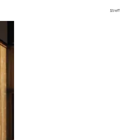
1
treff