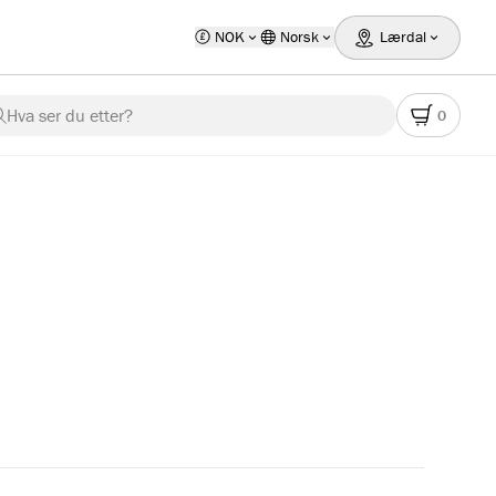
NOK
Norsk
Lærdal
Hva ser du etter?
0