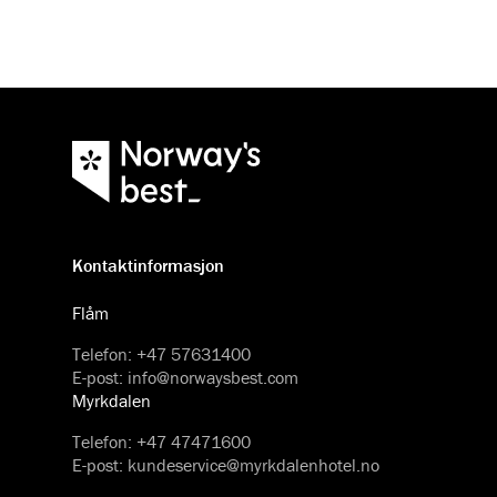
Kontaktinformasjon
Flåm
Telefon
:
+47 57631400
E-post
:
info@norwaysbest.com
Myrkdalen
Telefon
:
+47 47471600
E-post
:
kundeservice@myrkdalenhotel.no