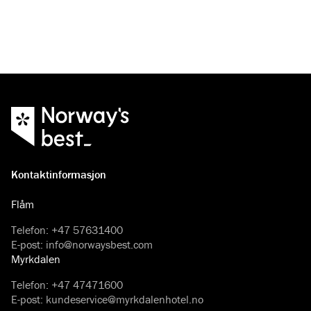
Kontaktinformasjon
Flåm
Telefon
:
+47 57631400
E-post
:
info@norwaysbest.com
Myrkdalen
Telefon
:
+47 47471600
E-post
:
kundeservice@myrkdalenhotel.no