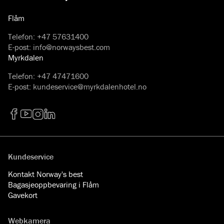
Flåm
Telefon
:
+47 57631400
E-post
:
info@norwaysbest.com
Myrkdalen
Telefon
:
+47 47471600
E-post
:
kundeservice@myrkdalenhotel.no
Facebook
YouTube
Instagram
LinkedIn
Kundeservice
Kontakt Norway's best
Bagasjeoppbevaring i Flåm
Gavekort
Webkamera