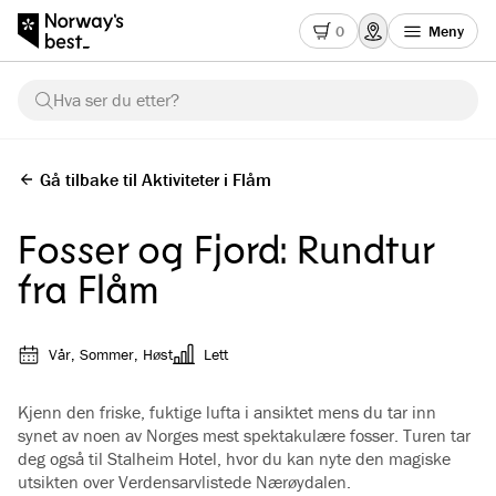
0
Meny
Hva ser du etter?
Gå tilbake til Aktiviteter i Flåm
Fosser og Fjord: Rundtur
fra Flåm
Vår, Sommer, Høst
Lett
Kjenn den friske, fuktige lufta i ansiktet mens du tar inn
synet av noen av Norges mest spektakulære fosser. Turen tar
deg også til Stalheim Hotel, hvor du kan nyte den magiske
utsikten over Verdensarvlistede Nærøydalen.
Se alle bilder
(
4
)