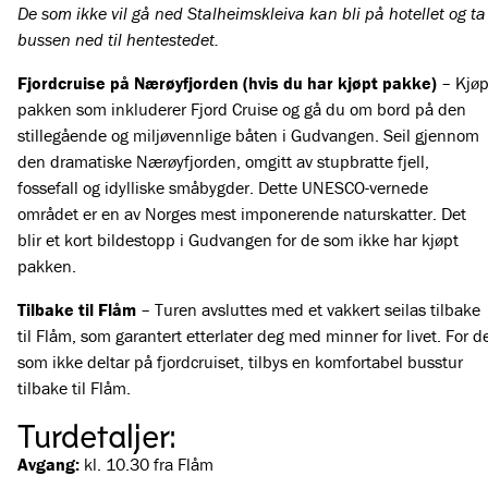
De som ikke vil gå ned Stalheimskleiva kan bli på hotellet og ta
bussen ned til hentestedet.
Fjordcruise på Nærøyfjorden (hvis du har kjøpt pakke)
– Kjø
pakken som inkluderer Fjord Cruise og gå du om bord på den
stillegående og miljøvennlige båten i Gudvangen. Seil gjennom
den dramatiske Nærøyfjorden, omgitt av stupbratte fjell,
fossefall og idylliske småbygder. Dette UNESCO-vernede
området er en av Norges mest imponerende naturskatter. Det
blir et kort bildestopp i Gudvangen for de som ikke har kjøpt
pakken.
Tilbake til Flåm
– Turen avsluttes med et vakkert seilas tilbake
til Flåm, som garantert etterlater deg med minner for livet. For d
som ikke deltar på fjordcruiset, tilbys en komfortabel busstur
tilbake til Flåm.
Turdetaljer:
Avgang:
kl.
10.30 fra Flåm