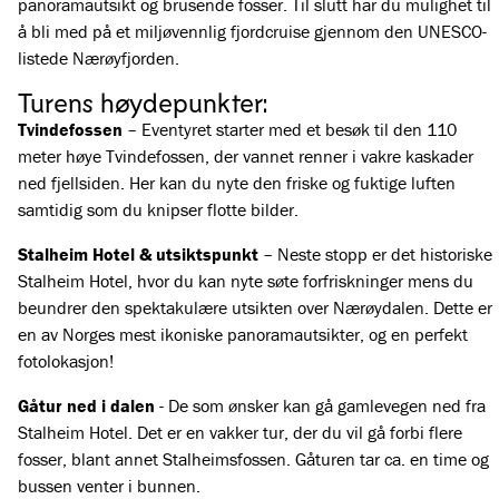
panoramautsikt og brusende fosser. Til slutt har du mulighet til
å bli med på et miljøvennlig fjordcruise gjennom den UNESCO-
listede Nærøyfjorden.
Turens høydepunkter:
Tvindefossen
– Eventyret starter med et besøk til den 110
meter høye Tvindefossen, der vannet renner i vakre kaskader
ned fjellsiden. Her kan du nyte den friske og fuktige luften
samtidig som du knipser flotte bilder.
Stalheim Hotel & utsiktspunkt
– Neste stopp er det historiske
Stalheim Hotel, hvor du kan nyte søte forfriskninger mens du
beundrer den spektakulære utsikten over Nærøydalen. Dette er
en av Norges mest ikoniske panoramautsikter, og en perfekt
fotolokasjon!
Gåtur ned i dalen
- De som ønsker kan gå gamlevegen ned fra
Stalheim Hotel. Det er en vakker tur, der du vil gå forbi flere
fosser, blant annet Stalheimsfossen. Gåturen tar ca. en time og
bussen venter i bunnen.