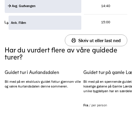
Avg. Gudvangen
14:40
15:00
Ank. Flåm
Skriv ut eller last ned
Har du vurdert flere av våre guidede
turer?
Guidet tur i Aurlandsdalen
Guidet tur på gamle Læ
Bli med på en eksklusiv guidet fottur gjennom ville
Bli med på en spennende guidet
og vakre Aurlandsdalen denne sommeren.
koselige gatene på Gamle Lærdal
unike bygdebyen har en særdele
historie som strekker seg tilbake
enda lengre, om man ser på arke
vikingtiden. Alt dette og mye mer
Fra
/
per person
om underveis.