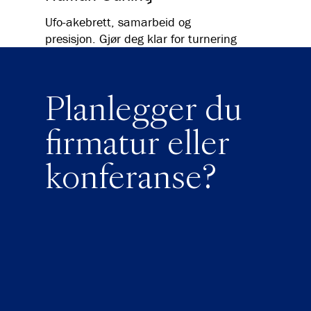
Ufo-akebrett, samarbeid og
presisjon. Gjør deg klar for turnering
Planlegger du
firmatur eller
konferanse?