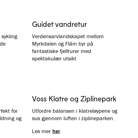
Guidet vandretur
 sykling
Verdensarvlandskapet mellom
nde
Myrkdalen og Flåm byr på
fantastiske fjellturer med
spektakulær utsikt
Voss Klatre og Ziplinepark
rfekt for
Utfordre balansen i klatreløypene og
ldning og
sus gjennom luften i ziplineparken.
Les mer
her
.