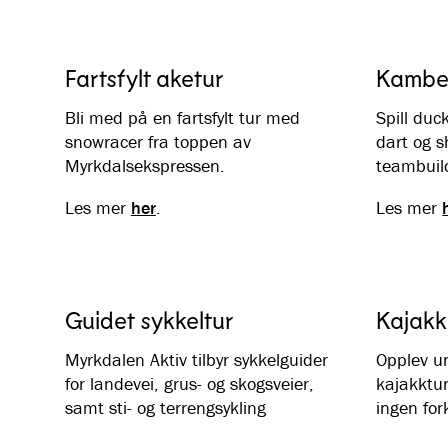
Fartsfylt aketur
Kamben
Bli med på en fartsfylt tur med
Spill duc
snowracer fra toppen av
dart og s
Myrkdalsekspressen.
teambuil
Les mer
her
.
Les mer
Guidet sykkeltur
Kajakk
Myrkdalen Aktiv tilbyr sykkelguider
Opplev u
for landevei, grus- og skogsveier,
kajakktur
samt sti- og terrengsykling
ingen fo