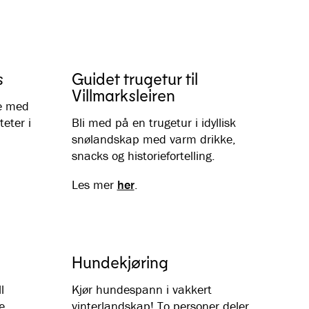
s
Guidet trugetur til
Villmarksleiren
se med
teter i
Bli med på en trugetur i idyllisk
snølandskap med varm drikke,
snacks og historiefortelling.
Les mer
her
.
Hundekjøring
l
Kjør hundespann i vakkert
e
vinterlandskap! To personer deler