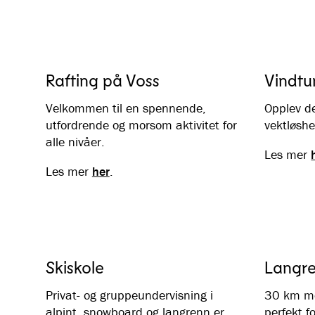
Rafting på Voss
Vindtu
Velkommen til en spennende,
Opplev de
utfordrende og morsom aktivitet for
vektløshet
alle nivåer.
Les mer
Les mer
her
.
Skiskole
Langre
Privat- og gruppeundervisning i
30 km me
alpint, snowboard og langrenn er
perfekt f