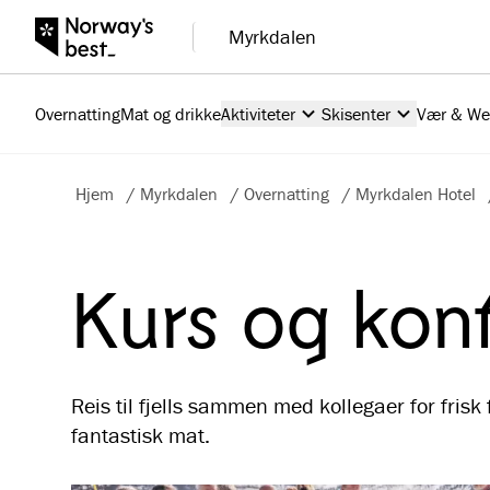
Myrkdalen
Overnatting
Mat og drikke
Aktiviteter
Skisenter
Vær & W
Hjem
/
Myrkdalen
/
Overnatting
/
Myrkdalen Hotel
Kurs og kon
Reis til fjells sammen med kollegaer for frisk fj
fantastisk mat.