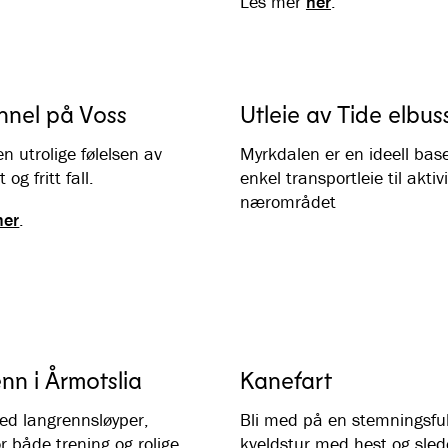
Les mer
her
.
nnel på Voss
Utleie av Tide elbus
n utrolige følelsen av
Myrkdalen er en ideell ba
 og fritt fall.
enkel transportleie til aktivi
nærområdet
her
.
nn i Årmotslia
Kanefart
d langrennsløyper,
Bli med på en stemningsful
or både trening og rolige
kveldstur med hest og sled