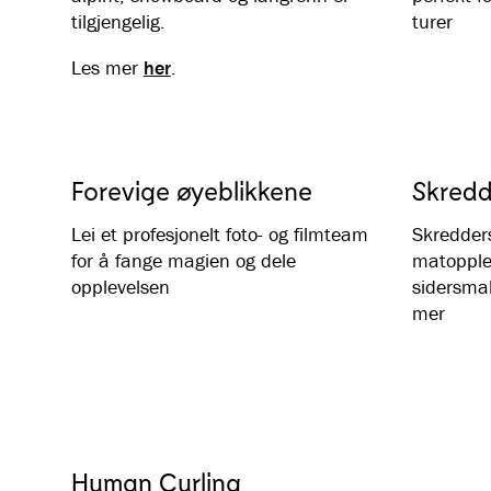
tilgjengelig.
turer
Les mer
her
.
Forevige øyeblikkene
Skredd
Lei et profesjonelt foto- og filmteam
Skredder
for å fange magien og dele
matopplev
opplevelsen
sidersmak
mer
Human Curling