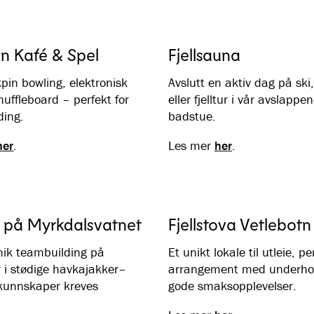
 Kafé & Spel
Fjellsauna
kpin bowling, elektronisk
Avslutt en aktiv dag på ski,
huffleboard – perfekt for
eller fjelltur i vår avslappe
ding.
badstue.
her
.
Les mer
her
.
 på Myrkdalsvatnet
Fjellstova Vetlebotn
nik teambuilding på
Et unikt lokale til utleie, pe
 i stødige havkajakker–
arrangement med underho
rkunnskaper kreves
gode smaksopplevelser.