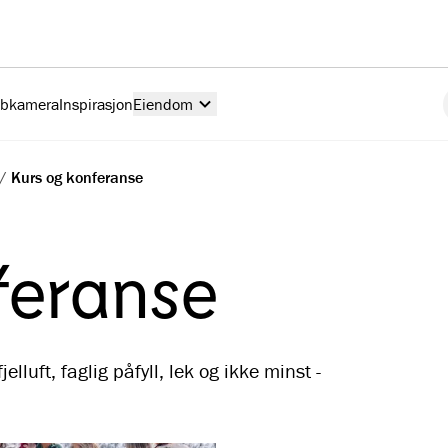
ebkamera
Inspirasjon
Eiendom
/
Kurs og konferanse
feranse
elluft, faglig påfyll, lek og ikke minst -