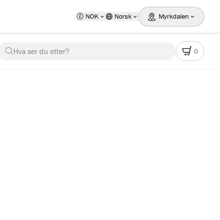
NOK
Norsk
Myrkdalen
Hva ser du etter?
0