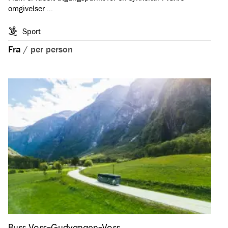
omgivelser …
Sport
Fra
/
per person
Buss Voss-Gudvangen-Voss