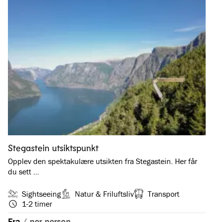
Stegastein utsiktspunkt
Opplev den spektakulære utsikten fra Stegastein. Her får
du sett …
Sightseeing
Natur & Friluftsliv
Transport
1-2 timer
Fra
/
per person