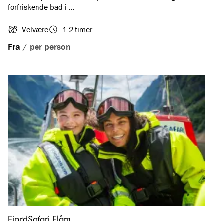
forfriskende bad i …
Velvære
1-2 timer
Fra
/
per person
FjordSafari Flåm