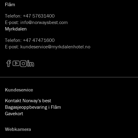
Flåm
Telefon
:
+47 57631400
E-post
:
info@norwaysbest.com
Myrkdalen
Telefon
:
+47 47471600
E-post
:
kundeservice@myrkdalenhotel.no
Facebook
YouTube
Instagram
LinkedIn
Kundeservice
Kontakt Norway's best
Bagasjeoppbevaring i Flåm
Gavekort
Webkamera