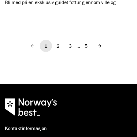
Bli med på en eksklusiv guidet fottur gjennom ville og …
1
2
3
…
5
Forrige
Neste
Kontaktinformasjon