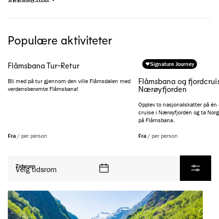
Populære aktiviteter
Signature Journey
Flåmsbana Tur-Retur
Flåmsbana og fjordcrui
Bli med på tur gjennom den ville Flåmsdalen med
Nærøyfjorden
verdensberømte Flåmsbana!
Opplev to nasjonalskatter på én 
cruise i Nærøyfjorden og ta Norg
på Flåmsbana.
Fra
/
per person
Fra
/
per person
Se alle produkter
Tidsrom
Velg tidsrom
Filtrer