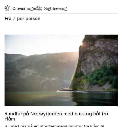
Omvisninger
Sightseeing
Fra
/
per person
Rundtur på Nærøyfjorden med buss og båt fra
Flåm
Bli med oss på en uforglemmelig rundtur fra Flåm til …