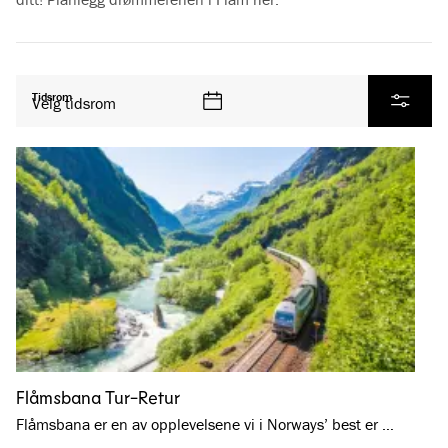
Se alle produkter
Tidsrom
Velg tidsrom
Filtrer
Flåmsbana Tur-Retur
Flåmsbana er en av opplevelsene vi i Norways’ best er …