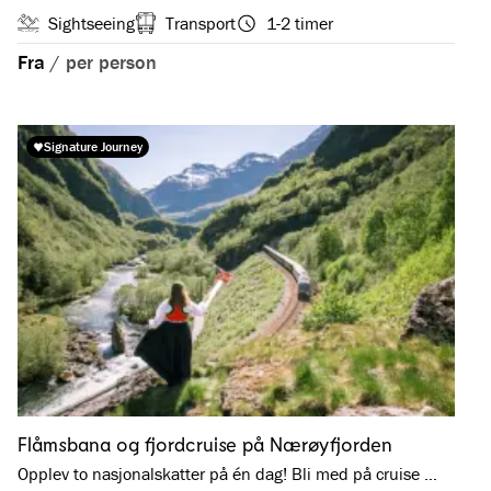
Sightseeing
Transport
1-2 timer
Fra
/
per person
Signature Journey
Flåmsbana og fjordcruise på Nærøyfjorden
Opplev to nasjonalskatter på én dag! Bli med på cruise …