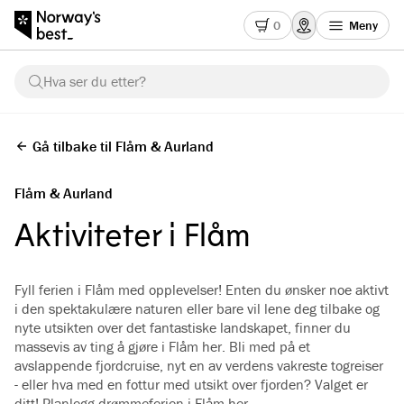
0
Meny
Hva ser du etter?
Gå tilbake til Flåm & Aurland
Flåm & Aurland
Aktiviteter i Flåm
Fyll ferien i Flåm med opplevelser! Enten du ønsker noe aktivt
i den spektakulære naturen eller bare vil lene deg tilbake og
nyte utsikten over det fantastiske landskapet, finner du
massevis av ting å gjøre i Flåm her. Bli med på et
avslappende fjordcruise, nyt en av verdens vakreste togreiser
- eller hva med en fottur med utsikt over fjorden? Valget er
ditt! Planlegg drømmeferien i Flåm her.