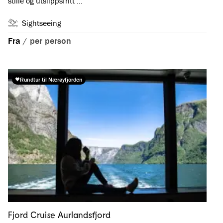
stille og utslippsfritt …
Sightseeing
Fra
/
per person
Rundtur til Nærøyfjorden
Fjord Cruise Aurlandsfjord