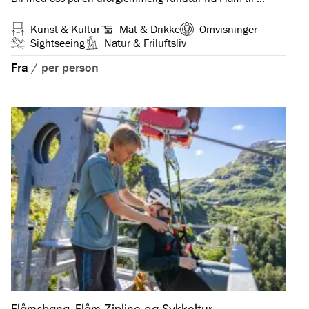
Kunst & Kultur
Mat & Drikke
Omvisninger
Sightseeing
Natur & Friluftsliv
Fra
/
per person
Flåmsbana, Flåm Zipline og Sykkeltur