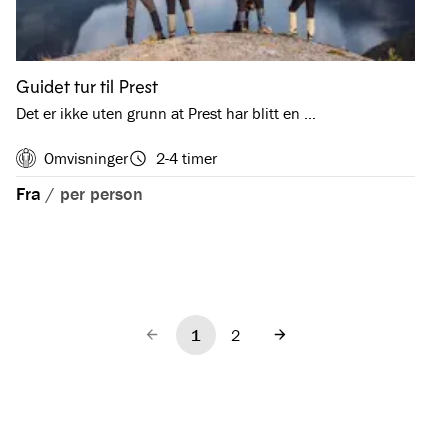
Guidet tur til Prest
Det er ikke uten grunn at Prest har blitt en …
Omvisninger
2-4 timer
Fra
/
per person
1
2
Forrige
Neste