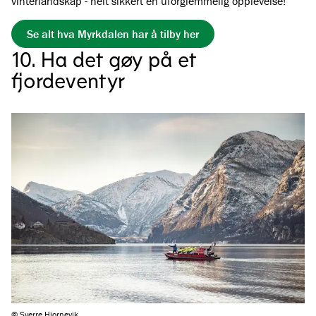
vinterlandskap - helt sikkert en uforglemmelig opplevelse!
Se alt hva Myrkdalen har å tilby her
10. Ha det gøy på et
fjordeventyr
© Sverre Hjornevik