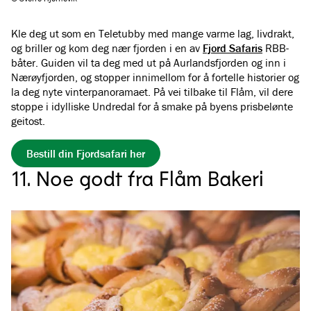
Kle deg ut som en Teletubby med mange varme lag, livdrakt,
og briller og kom deg nær fjorden i en av
Fjord Safaris
RBB-
båter. Guiden vil ta deg med ut på Aurlandsfjorden og inn i
Nærøyfjorden, og stopper innimellom for å fortelle historier og
la deg nyte vinterpanoramaet. På vei tilbake til Flåm, vil dere
stoppe i idylliske Undredal for å smake på byens prisbelønte
geitost.
Bestill din Fjordsafari her
11. Noe godt fra Flåm Bakeri