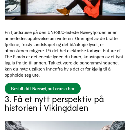
En fjordcruise på den UNESCO-listede Nærøyfjorden er en
annerledes opplevelse om vinteren. Omringet av de bratte
fjellene, frosty landskapet og det blåaktige lyset, er
atmosfæren roligere. På det hel-elektriske fartøyet Future of
The Fjords er det eneste lyden du hører, knusingen av et tynt
lag is fra tid til annen. Takket være de panoramavinduene,
kan du nyte utsikten innenfra hvis det er for kjølig til å
oppholde seg ute.
Bestill ditt Nærøyfjord-cruise her
3. Få et nytt perspektiv på
historien i Vikingdalen