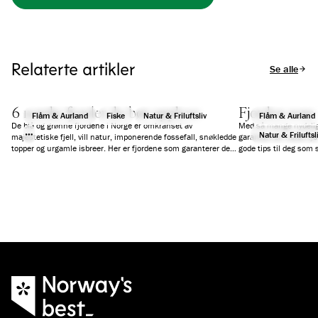
Relaterte artikler
Se alle arti
6 norske fjorder du bør oppleve
Fjorden som 
Flåm & Aurland
Fiske
Natur & Friluftsliv
Flåm & Aurland
De blå og grønne fjordene i Norge er omkranset av
Med så mange nydelige
Natur & Friluftsl
majestetiske fjell, vill natur, imponerende fossefall, snøkledde
garantert en norsk fjo
topper og urgamle isbreer. Her er fjordene som garanterer deg
gode tips til deg som s
en fantastisk ferieopplevelse.
reise på dagscruise, e