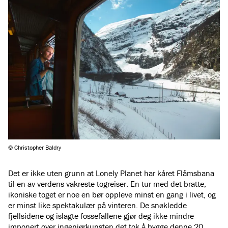
© Christopher Baldry
Det er ikke uten grunn at Lonely Planet har kåret Flåmsbana
til en av verdens vakreste togreiser. En tur med det bratte,
ikoniske toget er noe en bør oppleve minst en gang i livet, og
er minst like spektakulær på vinteren. De snøkledde
fjellsidene og islagte fossefallene gjør deg ikke mindre
imponert over ingeniørkunsten det tok å bygge denne 20